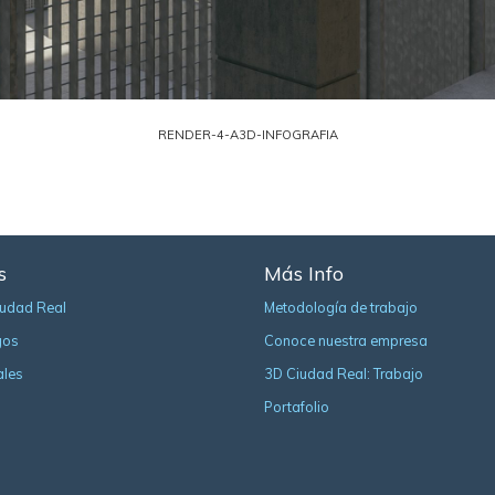
RENDER-4-A3D-INFOGRAFIA
s
Más Info
iudad Real
Metodología de trabajo
gos
Conoce nuestra empresa
ales
3D Ciudad Real: Trabajo
Portafolio