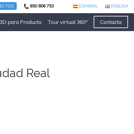
YECTOS
650 806 753
ESPAÑOL
ENGLISH
3D para Producto
Tour virtual 360º
Contacta
udad Real