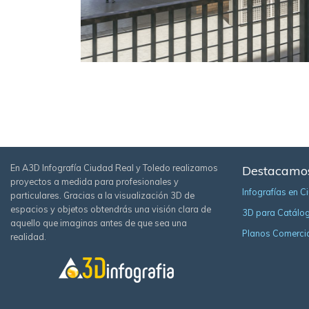
En A3D Infografía Ciudad Real y Toledo realizamos
Destacamo
proyectos a medida para profesionales y
Infografías en C
particulares. Gracias a la visualización 3D de
espacios y objetos obtendrás una visión clara de
3D para Catálo
aquello que imaginas antes de que sea una
Planos Comerci
realidad.