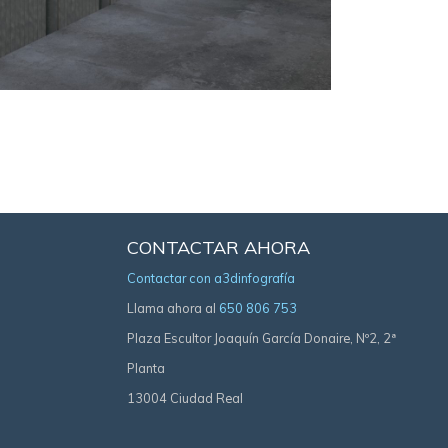
CONTACTAR AHORA
Contactar con a3dinfografía
Llama ahora al
650 806 753
Plaza Escultor Joaquín García Donaire, Nº2, 2ª
Planta
13004 Ciudad Real